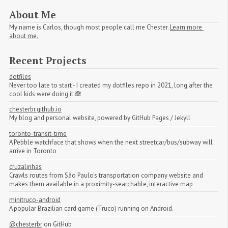
About Me
My name is Carlos, though most people call me Chester.
Learn more 
about me.
Recent Projects
dotfiles
Never too late to start - I created my dotfiles repo in 2021, long after the
cool kids were doing it 🙈
chesterbr.github.io
My blog and personal website, powered by GitHub Pages / Jekyll
toronto-transit-time
A Pebble watchface that shows when the next streetcar/bus/subway will
arrive in Toronto
cruzalinhas
Crawls routes from São Paulo's transportation company website and
makes them available in a proximity-searchable, interactive map
minitruco-android
A popular Brazilian card game (Truco) running on Android.
@chesterbr
on GitHub