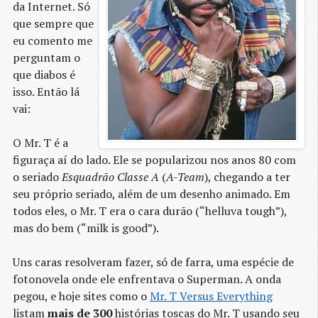
da Internet. Só
que sempre que
eu comento me
perguntam o
que diabos é
isso. Então lá
vai:
O Mr. T é a
figuraça aí do lado. Ele se popularizou nos anos 80 com
o seriado
Esquadrão Classe A
(
A-Team
), chegando a ter
seu próprio seriado, além de um desenho animado. Em
todos eles, o Mr. T era o cara durão (“helluva tough”),
mas do bem (“milk is good”).
Uns caras resolveram fazer, só de farra, uma espécie de
fotonovela onde ele enfrentava o Superman. A onda
pegou, e hoje sites como o
Mr. T Versus Everything
listam
mais de 300
histórias toscas do Mr. T usando seu