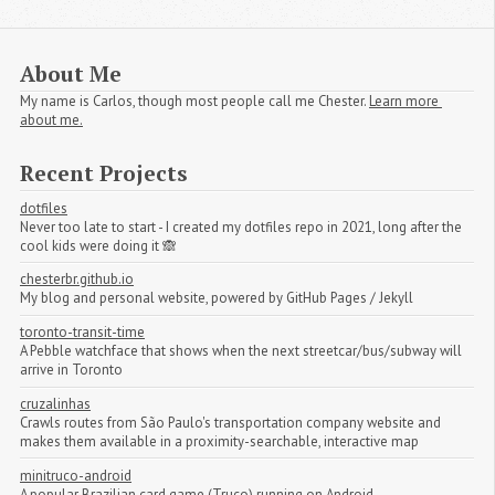
About Me
My name is Carlos, though most people call me Chester.
Learn more 
about me.
Recent Projects
dotfiles
Never too late to start - I created my dotfiles repo in 2021, long after the
cool kids were doing it 🙈
chesterbr.github.io
My blog and personal website, powered by GitHub Pages / Jekyll
toronto-transit-time
A Pebble watchface that shows when the next streetcar/bus/subway will
arrive in Toronto
cruzalinhas
Crawls routes from São Paulo's transportation company website and
makes them available in a proximity-searchable, interactive map
minitruco-android
A popular Brazilian card game (Truco) running on Android.