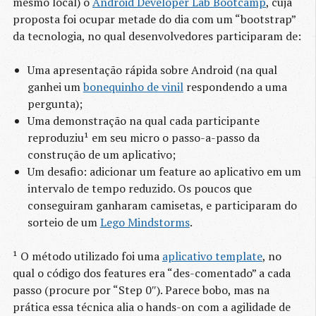
mesmo local) o
Android Developer Lab Bootcamp
, cuja
proposta foi ocupar metade do dia com um “bootstrap”
da tecnologia, no qual desenvolvedores participaram de:
Uma apresentação rápida sobre Android (na qual
ganhei um
bonequinho de vinil
respondendo a uma
pergunta);
Uma demonstração na qual cada participante
reproduziu¹ em seu micro o passo-a-passo da
construção de um aplicativo;
Um desafio: adicionar um feature ao aplicativo em um
intervalo de tempo reduzido. Os poucos que
conseguiram ganharam camisetas, e participaram do
sorteio de um
Lego Mindstorms
.
¹ O método utilizado foi uma
aplicativo template
, no
qual o código dos features era “des-comentado” a cada
passo (procure por “Step 0″). Parece bobo, mas na
prática essa técnica alia o hands-on com a agilidade de