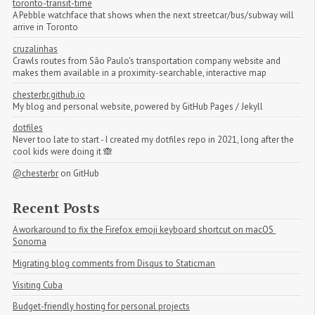
toronto-transit-time
A Pebble watchface that shows when the next streetcar/bus/subway will
arrive in Toronto
cruzalinhas
Crawls routes from São Paulo's transportation company website and
makes them available in a proximity-searchable, interactive map
chesterbr.github.io
My blog and personal website, powered by GitHub Pages / Jekyll
dotfiles
Never too late to start - I created my dotfiles repo in 2021, long after the
cool kids were doing it 🙈
@chesterbr
on GitHub
Recent Posts
A workaround to fix the Firefox emoji keyboard shortcut on macOS 
Sonoma
Migrating blog comments from Disqus to Staticman
Visiting Cuba
Budget-friendly hosting for personal projects