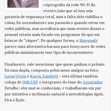
criptografia da rede Wi-Fi do
evento (não que só isso seja
garantia de segurança total, mas a falta dela viabiliza a
coisa). Eu normalmente sou paranóico quando estou em
redes públicas, mas acreditava que num evento desses o
pessoal estaria mais focado em programar do que em
brincar de “ráquer”. De qualquer forma, o
Sheepsafe
parece uma alternativa bacana para
heavy users
de redes
públicas minimizarem esse tipo de inconveniente.
Finalmente, vale mencionar que quem ganhou o prêmio
foi uma dupla, composta pelos meus amigos na foto:
Lucas Uyezu
e
Karen Zamlutti
– esta última também
colega de
IME/USP
e integrante do time do
Apontador
.
Detalhe: eles mal se conheciam, e trabalharam em par
por iniciativa e inclinação natural a metodologias ágeis.
Fica a lição.