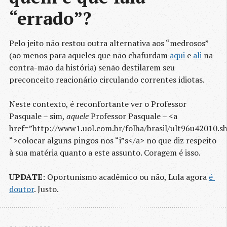
“errado”?
Pelo jeito não restou outra alternativa aos “medrosos”
(ao menos para aqueles que não chafurdam
aqui
e
ali
na
contra-mão da história) senão destilarem seu
preconceito reacionário circulando correntes idiotas.
Neste contexto, é reconfortante ver o Professor
Pasquale – sim,
aquele
Professor Pasquale – <a
href=”http://www1.uol.com.br/folha/brasil/ult96u42010.s
“>colocar alguns pingos nos “i”s</a> no que diz respeito
à sua matéria quanto a este assunto. Coragem é isso.
UPDATE
: Oportunismo acadêmico ou não, Lula agora
é 
doutor
. Justo.