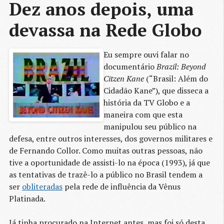
Dez anos depois, uma 
devassa na Rede Globo
Eu sempre ouvi falar no
documentário
Brazil: Beyond
Citzen Kane
(“Brasil: Além do
Cidadão Kane”), que disseca a
história da TV Globo e a
maneira com que esta
manipulou seu público na
defesa, entre outros interesses, dos governos militares e
de Fernando Collor. Como muitas outras pessoas, não
tive a oportunidade de assisti-lo na época (1993), já que
as tentativas de trazê-lo a público no Brasil tendem a
ser
obliteradas
pela rede de influência da Vênus
Platinada.
Já tinha procurado na Internet antes, mas foi só desta