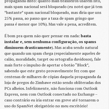
propaganda disto: quanto mais brasileiros usarem isto,
mais spam nacional será bloqueado (eu notei que já tem
*bastante* spam nacional bloqueado, mas diria que uns
25% passa, ao passo que a taxa de spam gringo que
passa é menor que 10%). Mas vale a pena, acreditem.
É bom pra quem não quer pensar em nada:
basta
instalar e, sem nenhuma configuração, os spams
diminuem drasticamente
). Mas acaba sendo natural
que quando um spam chega (especialmente aqueles de
calão, moralidade, target ou ortografia duvidosos), fale
mais forte o impulso de apertar o botão “Block”,
sabendo que este gesto provavelmente fez com que
centenas de milhares de cópias daquela propaganda da
loja de pregos do Zimbawe estão sendo obliteradas dos
PCs alheios. Infelizmente, não funciona com Outlook
Express, nem com Outlook conectado no Exchange –
caso contrário eu iria entrar em greve até tornarem o
uso do SpamNet obrigatório no meu escritório!